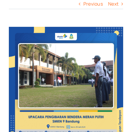
Previous
Next
View
Larger
Image