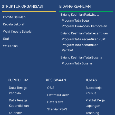
STRUKTUR ORGANISASI
BIDANG KEAHLIAN
Bidang Keahlian Pariwisata
Komite Sekolah
Program Tata Boga
Kepala Sekolah
Program Akomodasi Perhotelan
Wakil Kepala Sekolah
Bidang Keahlian Tata kecantikan
Staf
Program Tata Kecantikan Kulit
Program Tata Kecantikan
Wali Kelas
Rambut
Bidang Keahlian Tata Busana
Program Tata Busana
KURIKULUM
KESISWAAN
HUMAS
Data Tenaga
OSIS
Bursa Kerja
Pendidik
Khusus
Ekstrakulikuler
Data Tenaga
Praktek Kerja
Data Siswa
Kependidikan
Lapangan
Standar PSAS
Kalender
Teaching