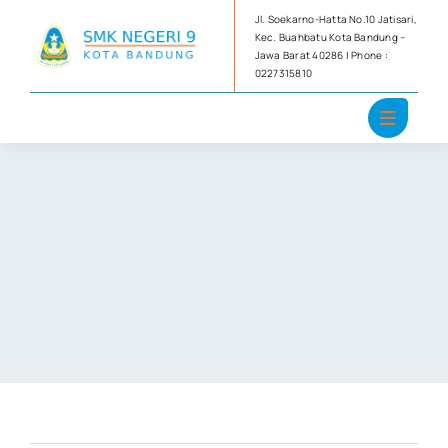
Skip
Jl. Soekarno-Hatta No.10 Jatisari,
to
Kec. Buahbatu Kota Bandung –
Jawa Barat 40286 | Phone :
content
0227315810