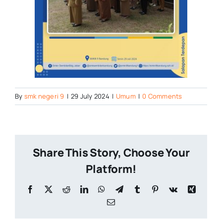
By
smk negeri 9
|
29 July 2024
|
Umum
|
0 Comments
Share This Story, Choose Your
Platform!
Facebook
X
Reddit
LinkedIn
WhatsApp
Telegram
Tumblr
Pinterest
Vk
Xing
Email