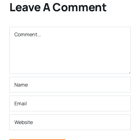
Bandung
Leave A Comment
Masa Depan
Comment