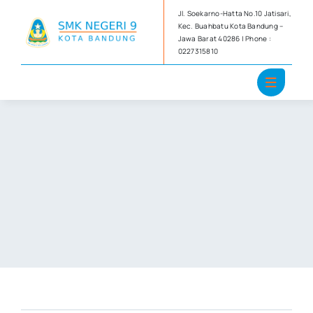
Skip
Jl. Soekarno-Hatta No.10 Jatisari,
to
Kec. Buahbatu Kota Bandung –
Jawa Barat 40286 | Phone :
content
0227315810