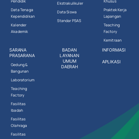
Pendidik
Khusus
Ekstrakulikuler
Data Tenaga
Praktek Kerja
Data Siswa
Kependidikan
Lapangan
Standar PSAS
Kalender
Teaching
Akademik
Factory
Kemitraan
SARANA
BADAN
INFORMASI
PRASARANA
LAYANAN
UMUM
APLIKASI
Gedung &
DAERAH
Bangunan
Laboratorium
Teaching
Factory
Fasilitas
Ibadah
Fasilitas
Olahraga
Fasilitas