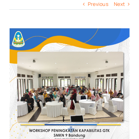
Previous
Next
View
Larger
Image