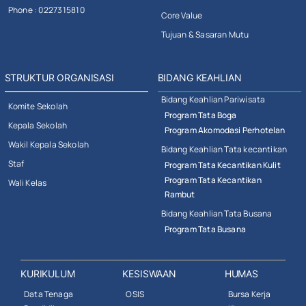
Phone : 0227315810
Core Value
Tujuan & Sasaran Mutu
STRUKTUR ORGANISASI
BIDANG KEAHLIAN
Bidang Keahlian Pariwisata
Komite Sekolah
Program Tata Boga
Kepala Sekolah
Program Akomodasi Perhotelan
Wakil Kepala Sekolah
Bidang Keahlian Tata kecantikan
Staf
Program Tata Kecantikan Kulit
Program Tata Kecantikan
Wali Kelas
Rambut
Bidang Keahlian Tata Busana
Program Tata Busana
KURIKULUM
KESISWAAN
HUMAS
Data Tenaga
OSIS
Bursa Kerja