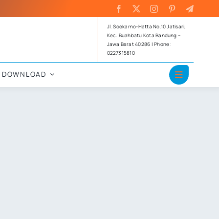
Jl. Soekarno-Hatta No.10 Jatisari,
Kec. Buahbatu Kota Bandung –
Jawa Barat 40286 | Phone :
0227315810
DOWNLOAD