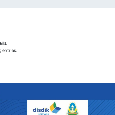
ails.
g entries.