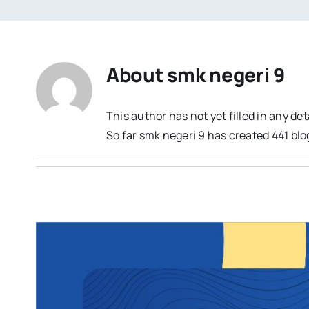
About
smk negeri 9
This author has not yet filled in any det
So far smk negeri 9 has created 441 blo