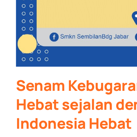
Senam Kebugaran
Hebat sejalan d
Indonesia Hebat