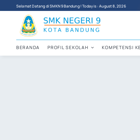
Skip
Selamat Datang di SMKN 9 Bandung ! Today is : August 8, 2026
to
content
BERANDA
PROFIL SEKOLAH
KOMPETENSI K