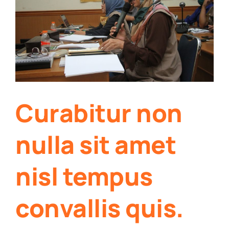
Curabitur non
nulla sit amet
nisl tempus
convallis quis.