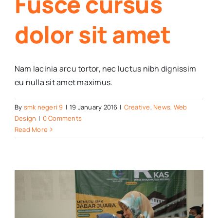
Fusce cursus
dolor sit amet
Nam lacinia arcu tortor, nec luctus nibh dignissim
eu nulla sit amet maximus.
By
smk negeri 9
|
19 January 2016
|
Creative
,
News
,
Web
Design
|
0 Comments
Read More