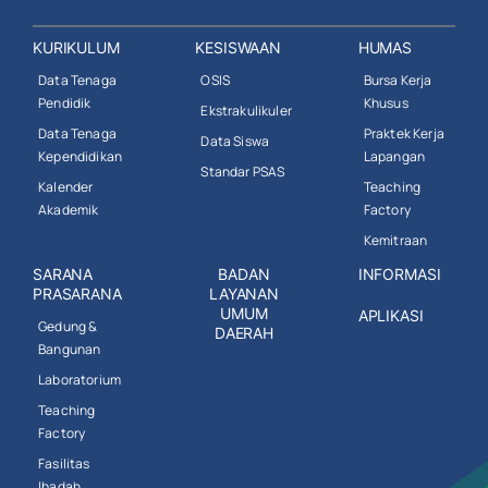
KURIKULUM
KESISWAAN
HUMAS
Data Tenaga
OSIS
Bursa Kerja
Pendidik
Khusus
Ekstrakulikuler
Data Tenaga
Praktek Kerja
Data Siswa
Kependidikan
Lapangan
Standar PSAS
Kalender
Teaching
Akademik
Factory
Kemitraan
SARANA
BADAN
INFORMASI
PRASARANA
LAYANAN
UMUM
APLIKASI
Gedung &
DAERAH
Bangunan
Laboratorium
Teaching
Factory
Fasilitas
Ibadah