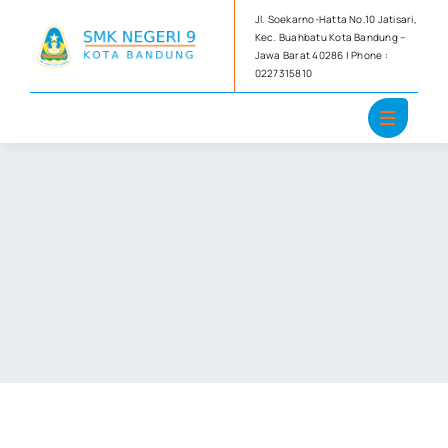
Skip
Jl. Soekarno-Hatta No.10 Jatisari,
to
Kec. Buahbatu Kota Bandung –
Jawa Barat 40286 | Phone :
content
0227315810