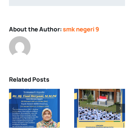
About the Author:
smk negeri 9
Related Posts
Upacara
Demonstras
Pengibaran
Ekstrakuriku
s
Bendera
di MPLS
Merah Putih
Pancawaluy
: Raih lah
Jawa Barat
Visi atau