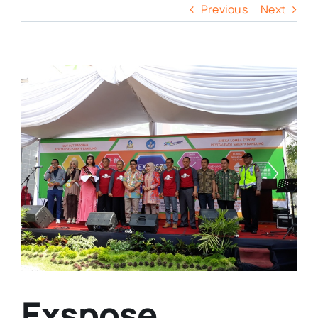
Previous
Next
View
Larger
Image
Exspose