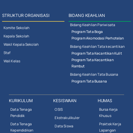
STRUKTUR ORGANISASI
BIDANG KEAHLIAN
Bidang Keahlian Pariwisata
Komite Sekolah
Program Tata Boga
Kepala Sekolah
Program Akomodasi Perhotelan
Wakil Kepala Sekolah
Bidang Keahlian Tata kecantikan
Staf
Program Tata Kecantikan Kulit
Program Tata Kecantikan
Wali Kelas
Rambut
Bidang Keahlian Tata Busana
Program Tata Busana
KURIKULUM
KESISWAAN
HUMAS
Data Tenaga
OSIS
Bursa Kerja
Pendidik
Khusus
Ekstrakulikuler
Data Tenaga
Praktek Kerja
Data Siswa
Kependidikan
Lapangan