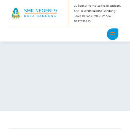
Skip
Jl. Soekarno-Hatta No.10 Jatisari,
to
Kec. Buahbatu Kota Bandung –
Jawa Barat 40286 | Phone :
content
0227315810