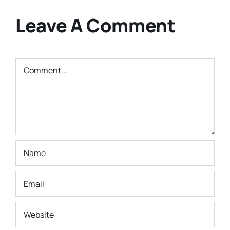
Smkn 9
Cita-cita
Bandung
Leave A Comment
Masa Depan
Comment