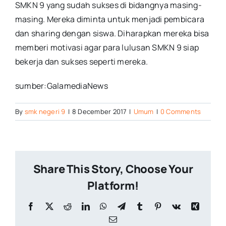
SMKN 9 yang sudah sukses di bidangnya masing-
masing. Mereka diminta untuk menjadi pembicara
dan sharing dengan siswa. Diharapkan mereka bisa
memberi motivasi agar para lulusan SMKN 9 siap
bekerja dan sukses seperti mereka.
sumber:GalamediaNews
By
smk negeri 9
|
8 December 2017
|
Umum
|
0 Comments
Share This Story, Choose Your
Platform!
Facebook
X
Reddit
LinkedIn
WhatsApp
Telegram
Tumblr
Pinterest
Vk
Xing
Email