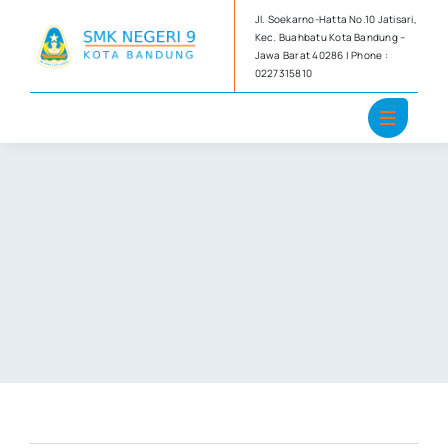
Skip
Jl. Soekarno-Hatta No.10 Jatisari,
to
Kec. Buahbatu Kota Bandung –
Jawa Barat 40286 | Phone :
content
0227315810