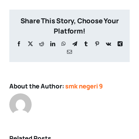
Share This Story, Choose Your
Platform!
Facebook
X
Reddit
LinkedIn
WhatsApp
Telegram
Tumblr
Pinterest
Vk
Xing
Email
About the Author:
smk negeri 9
Related Posts
Upacara