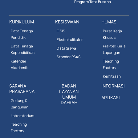
Program Tata Busana
KURIKULUM
KESISWAAN
HUMAS
Data Tenaga
OSIS
Bursa Kerja
Pendidik
Khusus
Ekstrakulikuler
Data Tenaga
Praktek Kerja
Data Siswa
Kependidikan
Lapangan
Standar PSAS
Kalender
Teaching
Akademik
Factory
Kemitraan
SARANA
BADAN
INFORMASI
PRASARANA
LAYANAN
UMUM
APLIKASI
Gedung &
DAERAH
Bangunan
Laboratorium
Teaching
Factory