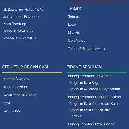
Tentang
Jl. Soekarno-Hatta No.10
Sejarah
Jatisari Kec. Buahbatu
Kota Bandung
Logo
Jawa Barat 40286
Misi Visi
Phone : 0227315810
Core Value
Tujuan & Sasaran Mutu
STRUKTUR ORGANISASI
BIDANG KEAHLIAN
Bidang Keahlian Pariwisata
Komite Sekolah
Program Tata Boga
Kepala Sekolah
Program Akomodasi Perhotelan
Wakil Kepala Sekolah
Bidang Keahlian Tata kecantikan
Staf
Program Tata Kecantikan Kulit
Program Tata Kecantikan
Wali Kelas
Rambut
Bidang Keahlian Tata Busana