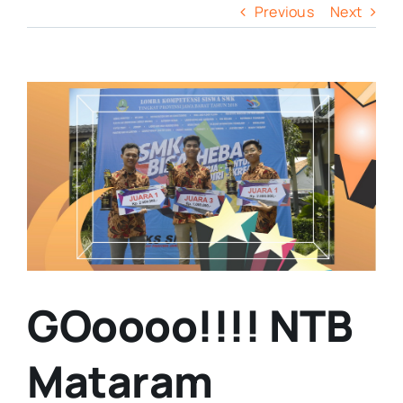
Previous
Next
View
Larger
Image
GOoooo!!!! NTB
Mataram