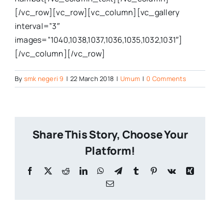
[/vc_row][vc_row][vc_column][vc_gallery
interval=”3″
images=”1040,1038,1037,1036,1035,1032,1031″]
[/vc_column][/vc_row]
By
smk negeri 9
|
22 March 2018
|
Umum
|
0 Comments
Share This Story, Choose Your
Platform!
Facebook
X
Reddit
LinkedIn
WhatsApp
Telegram
Tumblr
Pinterest
Vk
Xing
Email