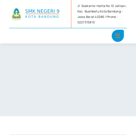
Skip
Jl. Soekarno-Hatta No.10 Jatisari,
to
Kec. Buahbatu Kota Bandung –
Jawa Barat 40286 | Phone :
content
0227315810