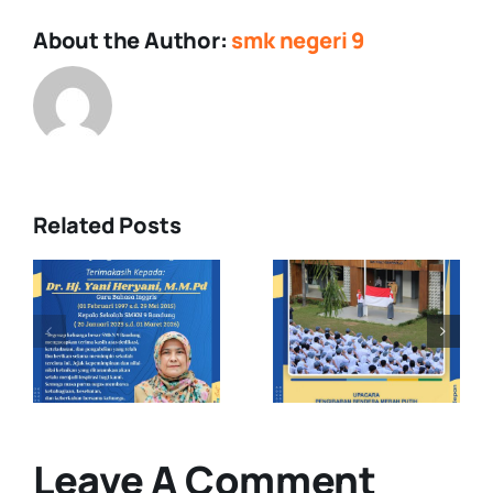
About the Author:
smk negeri 9
Related Posts
Upacara
Demonstras
Pengibaran
Ekstrakuriku
s
Bendera
di MPLS
Merah Putih
Pancawaluy
: Raih lah
Jawa Barat
Visi atau
Smkn 9
Cita-cita
Bandung
Leave A Comment
Masa Depan