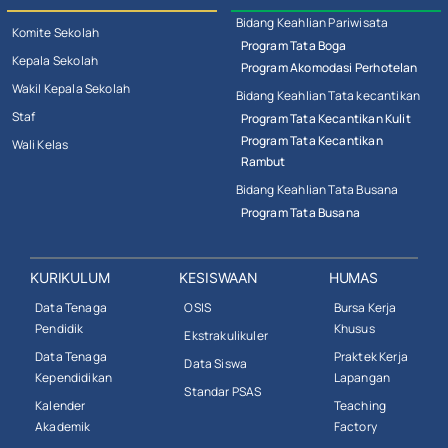
Bidang Keahlian Pariwisata
Komite Sekolah
Program Tata Boga
Kepala Sekolah
Program Akomodasi Perhotelan
Wakil Kepala Sekolah
Bidang Keahlian Tata kecantikan
Staf
Program Tata Kecantikan Kulit
Program Tata Kecantikan
Wali Kelas
Rambut
Bidang Keahlian Tata Busana
Program Tata Busana
KURIKULUM
KESISWAAN
HUMAS
Data Tenaga
OSIS
Bursa Kerja
Pendidik
Khusus
Ekstrakulikuler
Data Tenaga
Praktek Kerja
Data Siswa
Kependidikan
Lapangan
Standar PSAS
Kalender
Teaching
Akademik
Factory