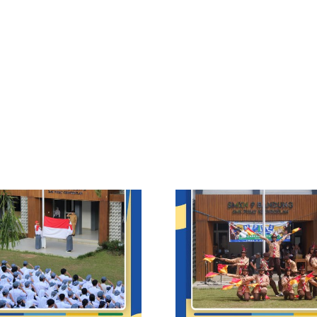
Demonstrasi
Masa Pen
Ekstrakurikuler di
Lingkungan
MPLS Pancawaluya
(MPLS) Pan
Jawa Barat Smkn 9
Jawa Barat 