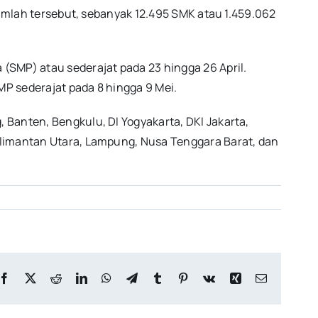
jumlah tersebut, sebanyak 12.495 SMK atau 1.459.062
(SMP) atau sederajat pada 23 hingga 26 April.
P sederajat pada 8 hingga 9 Mei.
Banten, Bengkulu, DI Yogyakarta, DKI Jakarta,
alimantan Utara, Lampung, Nusa Tenggara Barat, dan
Facebook
X
Reddit
LinkedIn
WhatsApp
Telegram
Tumblr
Pinterest
Vk
Xing
Email