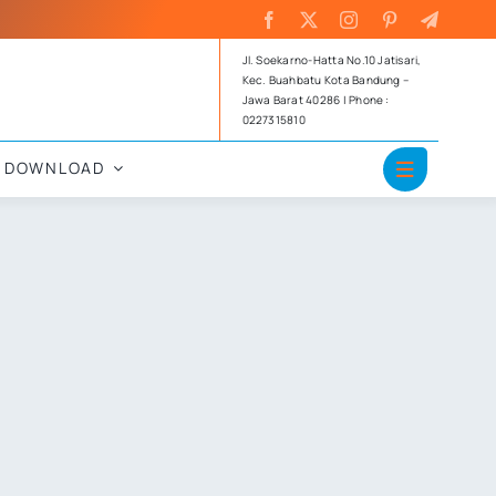
Jl. Soekarno-Hatta No.10 Jatisari,
Kec. Buahbatu Kota Bandung –
Jawa Barat 40286 | Phone :
0227315810
DOWNLOAD