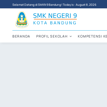
Skip
Selamat Datang di SMKN 9 Bandung ! Today is : August 8, 2026
to
content
BERANDA
PROFIL SEKOLAH
KOMPETENSI K