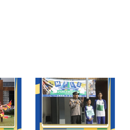
genalan
 Sekolah
Purna Tugas Kepala
cawaluya
SMKN 9 Bandung
di SMKN 9