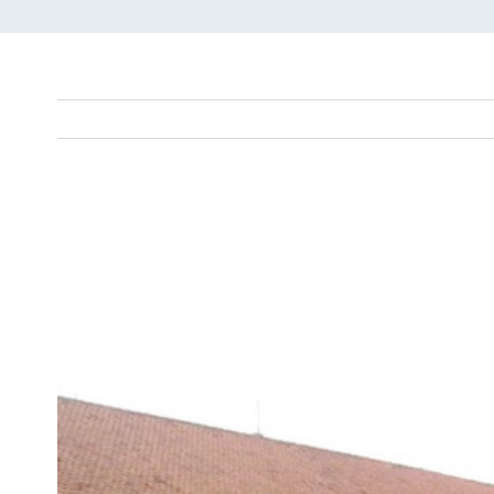
View
Larger
Image