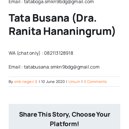
Email : tataboga.smkn9bdg@gmail.com
Tata Busana (Dra.
Ranita Hananingrum)
WA (chat only) : 082113128918
Email : tatabusana.smkn9bdg@gmail.com
By
smk negeri 9
|
10 June 2020
|
Umum
|
0 Comments
Share This Story, Choose Your
Platform!