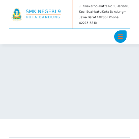
Skip
Jl. Soekarno-Hatta No.10 Jatisari,
to
Kec. Buahbatu Kota Bandung –
Jawa Barat 40286 | Phone :
content
0227315810