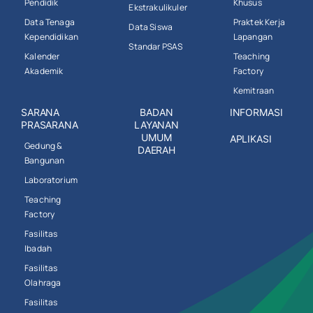
Pendidik
Khusus
Ekstrakulikuler
Data Tenaga
Praktek Kerja
Data Siswa
Kependidikan
Lapangan
Standar PSAS
Kalender
Teaching
Akademik
Factory
Kemitraan
SARANA
BADAN
INFORMASI
PRASARANA
LAYANAN
UMUM
APLIKASI
Gedung &
DAERAH
Bangunan
Laboratorium
Teaching
Factory
Fasilitas
Ibadah
Fasilitas
Olahraga
Fasilitas