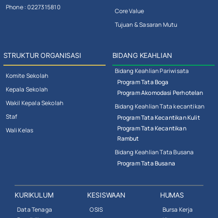
Phone : 0227315810
Core Value
Tujuan & Sasaran Mutu
STRUKTUR ORGANISASI
BIDANG KEAHLIAN
Bidang Keahlian Pariwisata
Komite Sekolah
Program Tata Boga
Kepala Sekolah
Program Akomodasi Perhotelan
Wakil Kepala Sekolah
Bidang Keahlian Tata kecantikan
Staf
Program Tata Kecantikan Kulit
Program Tata Kecantikan
Wali Kelas
Rambut
Bidang Keahlian Tata Busana
Program Tata Busana
KURIKULUM
KESISWAAN
HUMAS
Data Tenaga
OSIS
Bursa Kerja