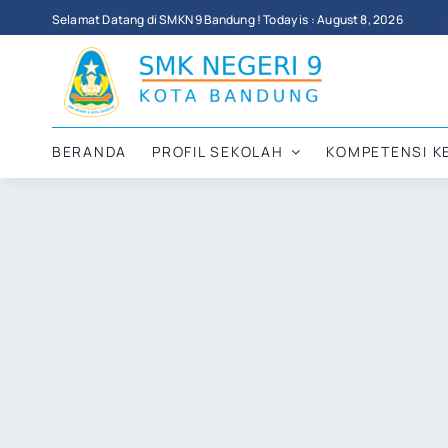
Skip
Selamat Datang di SMKN 9 Bandung ! Today is : August 8, 2026
to
content
BERANDA
PROFIL SEKOLAH
KOMPETENSI K