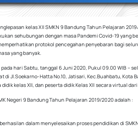
epasan kelas XII SMKN 9 Bandung Tahun Pelajaran 2019/2
 dilakukan sehubungan dengan masa Pandemi Covid-19 yang 
perhatikan protokol pencegahan penyebaran bagi seluruh p
asa yang banyak.
 hari Sabtu, tanggal 6 Juni 2020, Pukul 09.00 WIB – seles
i Jl.Soekarno-Hatta No.10, Jatisari, Kec.Buahbatu, Kota B
didik kelas XII, dan peserta didik Kelas XII secara virtual d
 Negeri 9 Bandung Tahun Pelajaran 2019/2020 adalah :
keberhasilan dalam menyelesaikan proses pendidikan di SM