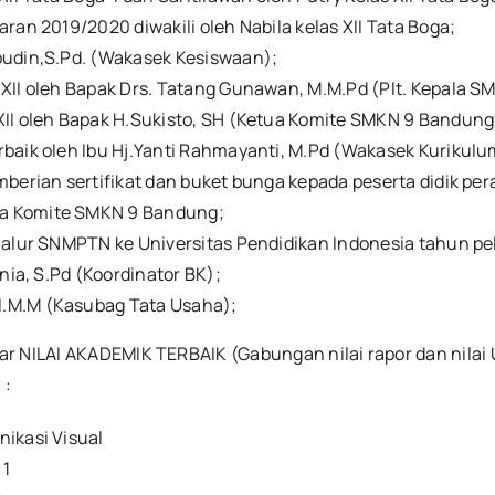
ran 2019/2020 diwakili oleh Nabila kelas XII Tata Boga;
pudin,S.Pd. (Wakasek Kesiswaan);
XII oleh Bapak Drs. Tatang Gunawan, M.M.Pd (Plt. Kepala 
XII oleh Bapak H.Sukisto, SH (Ketua Komite SMKN 9 Bandung
baik oleh Ibu Hj.Yanti Rahmayanti, M.Pd (Wakasek Kurikulu
erian sertifikat dan buket bunga kepada peserta didik perai
a Komite SMKN 9 Bandung;
 jalur SNMPTN ke Universitas Pendidikan Indonesia tahun p
nia, S.Pd (Koordinator BK);
.M.M (Kasubag Tata Usaha);
ar NILAI AKADEMIK TERBAIK (Gabungan nilai rapor dan nilai Uj
 :
ikasi Visual
 1