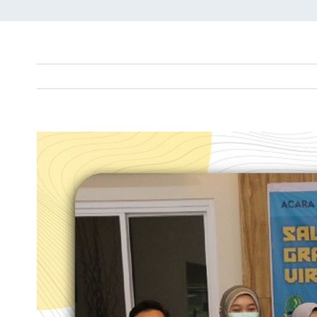
View
Larger
Image