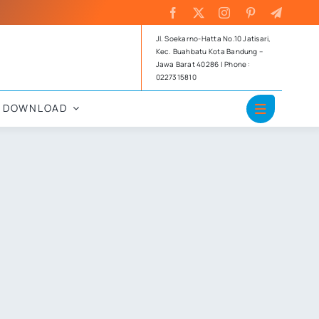
Jl. Soekarno-Hatta No.10 Jatisari,
Kec. Buahbatu Kota Bandung –
Jawa Barat 40286 | Phone :
0227315810
DOWNLOAD