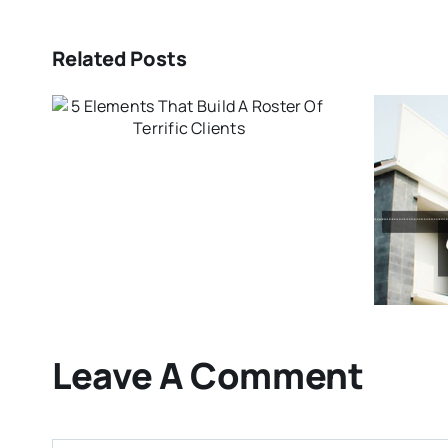
Related Posts
f
Aliquam congue
semper metus
Leave A Comment