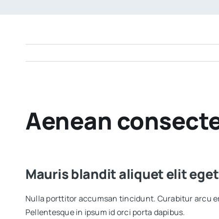
View
Aenean consecte
Larger
Image
Mauris blandit aliquet elit eget
Nulla porttitor accumsan tincidunt. Curabitur arcu er
Pellentesque in ipsum id orci porta dapibus.