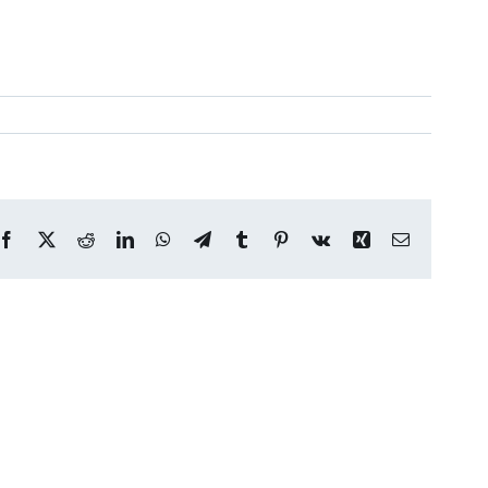
Facebook
X
Reddit
LinkedIn
WhatsApp
Telegram
Tumblr
Pinterest
Vk
Xing
Email