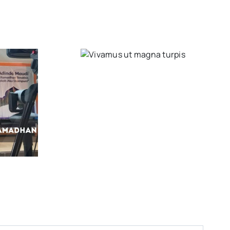
5 Elements That
Vivamus ut
Build A Roster Of
agna turpis
Terrific Clients