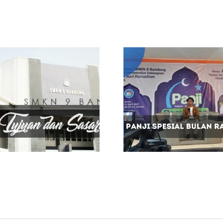
m
Cras suscipit ante
erat eleifend