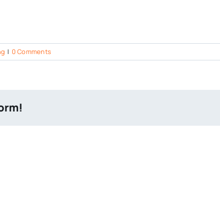
ng
|
0 Comments
form!