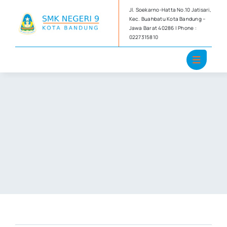
Skip
Jl. Soekarno-Hatta No.10 Jatisari,
to
Kec. Buahbatu Kota Bandung –
Jawa Barat 40286 | Phone :
content
0227315810