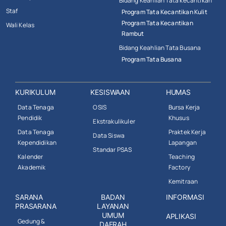
Bidang Keahlian Tata kecantikan
Staf
Program Tata Kecantikan Kulit
Program Tata Kecantikan
Wali Kelas
Rambut
Bidang Keahlian Tata Busana
Program Tata Busana
KURIKULUM
KESISWAAN
HUMAS
Data Tenaga
OSIS
Bursa Kerja
Pendidik
Khusus
Ekstrakulikuler
Data Tenaga
Praktek Kerja
Data Siswa
Kependidikan
Lapangan
Standar PSAS
Kalender
Teaching
Akademik
Factory
Kemitraan
SARANA
BADAN
INFORMASI
PRASARANA
LAYANAN
UMUM
APLIKASI
Gedung &
DAERAH