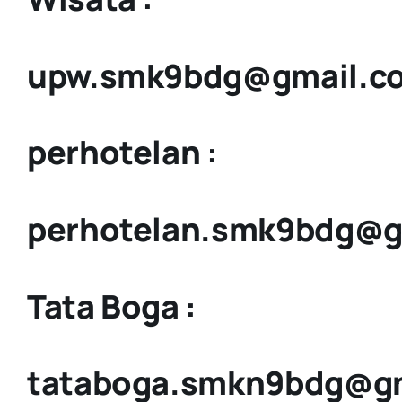
upw.smk9bdg@gmail.c
perhotelan :
perhotelan.smk9bdg@g
Tata Boga :
tataboga.smkn9bdg@g