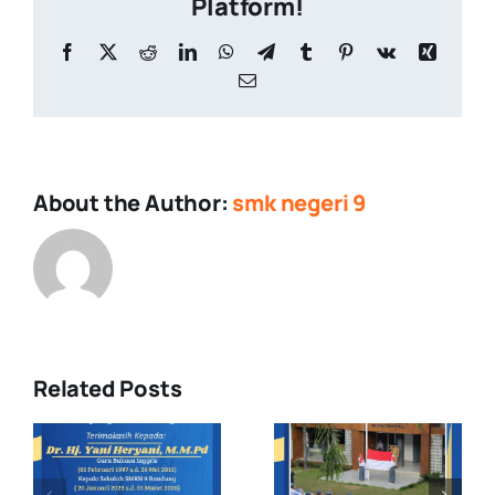
Platform!
Facebook
X
Reddit
LinkedIn
WhatsApp
Telegram
Tumblr
Pinterest
Vk
Xing
Email
About the Author:
smk negeri 9
Related Posts
Upacara
Demonstras
Pengibaran
Ekstrakuriku
s
Bendera
di MPLS