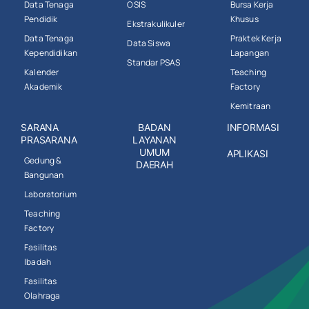
Data Tenaga
OSIS
Bursa Kerja
Pendidik
Khusus
Ekstrakulikuler
Data Tenaga
Praktek Kerja
Data Siswa
Kependidikan
Lapangan
Standar PSAS
Kalender
Teaching
Akademik
Factory
Kemitraan
SARANA
BADAN
INFORMASI
PRASARANA
LAYANAN
UMUM
APLIKASI
Gedung &
DAERAH
Bangunan
Laboratorium
Teaching
Factory
Fasilitas
Ibadah
Fasilitas
Olahraga