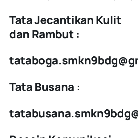
Tata Jecantikan Kulit
dan Rambut :
tataboga.smkn9bdg@g
Tata Busana :
tatabusana.smkn9bdg