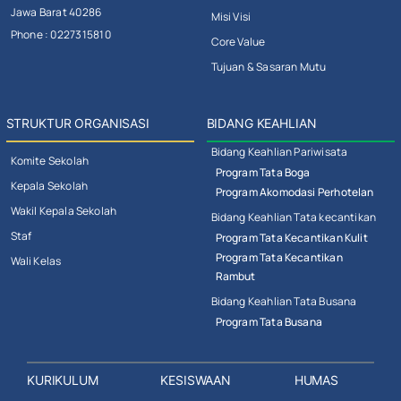
Jawa Barat 40286
Misi Visi
Phone : 0227315810
Core Value
Tujuan & Sasaran Mutu
STRUKTUR ORGANISASI
BIDANG KEAHLIAN
Bidang Keahlian Pariwisata
Komite Sekolah
Program Tata Boga
Kepala Sekolah
Program Akomodasi Perhotelan
Wakil Kepala Sekolah
Bidang Keahlian Tata kecantikan
Staf
Program Tata Kecantikan Kulit
Program Tata Kecantikan
Wali Kelas
Rambut
Bidang Keahlian Tata Busana
Program Tata Busana
KURIKULUM
KESISWAAN
HUMAS