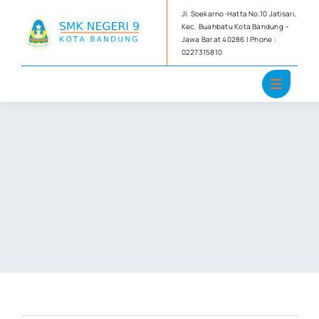
Skip
Jl. Soekarno-Hatta No.10 Jatisari,
to
Kec. Buahbatu Kota Bandung –
Jawa Barat 40286 | Phone :
content
0227315810