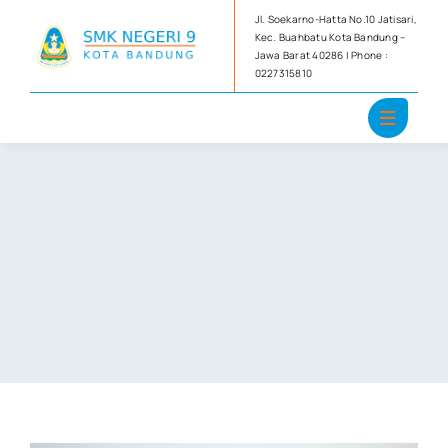
Skip
Jl. Soekarno-Hatta No.10 Jatisari,
to
Kec. Buahbatu Kota Bandung –
Jawa Barat 40286 | Phone :
content
0227315810