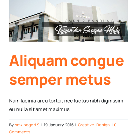
s
Aliquam congue
semper metus
Nam lacinia arcu tortor, nec luctus nibh dignissim
eu nulla sit amet maximus.
By
smk negeri 9
|
19 January 2016
|
Creative
,
Design
|
0
Comments