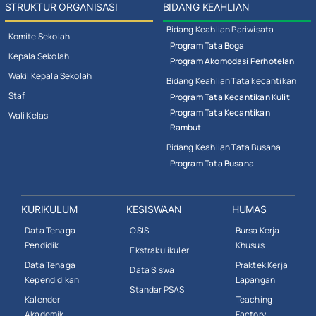
STRUKTUR ORGANISASI
BIDANG KEAHLIAN
Bidang Keahlian Pariwisata
Komite Sekolah
Program Tata Boga
Kepala Sekolah
Program Akomodasi Perhotelan
Wakil Kepala Sekolah
Bidang Keahlian Tata kecantikan
Staf
Program Tata Kecantikan Kulit
Program Tata Kecantikan
Wali Kelas
Rambut
Bidang Keahlian Tata Busana
Program Tata Busana
KURIKULUM
KESISWAAN
HUMAS
Data Tenaga
OSIS
Bursa Kerja
Pendidik
Khusus
Ekstrakulikuler
Data Tenaga
Praktek Kerja
Data Siswa
Kependidikan
Lapangan
Standar PSAS
Kalender
Teaching
Akademik
Factory